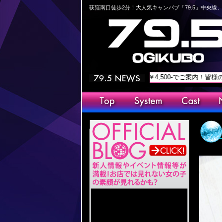
荻窪南口徒歩2分！大人気キャンパブ「79.5」中央
プリングラッシュ】を開催！！最安値￥4,500-でご案内！皆様のご来店、お