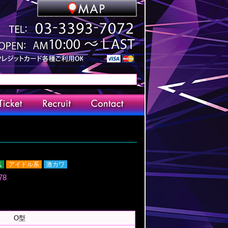
気
アイドル系
激カワ
78
O型