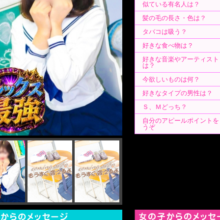
似ている有名人は？
髪の毛の長さ・色は？
タバコは吸う？
好きな食べ物は？
好きな音楽やアーティスト
は？
今欲しいものは何？
好きなタイプの男性は？
Ｓ、Ｍどっち？
自分のアピールポイントを
うぞ