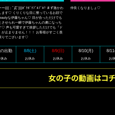
((((；ﾟДﾟ))))ｶﾞｸｶﾞｸﾌﾞﾙﾌﾞﾙ♡ まず激かわ
仲良くなりましょ♡
します♡ くりくりな目に整っているお顔で
l Beautyな伊藤ちゃん♡ 目が合っただけでも
とさせられ一瞬で伊藤ちゃんの虜になっち
す♡ 声も可愛すぎて挨拶しただけでも『ド
』が止まりません！！！ お客様がすごく羨
限りでございます♡
の出勤
8/8(土)
8/9(日)
8/10(月)
8/11
お休み
お休み
お休み
お休み
お