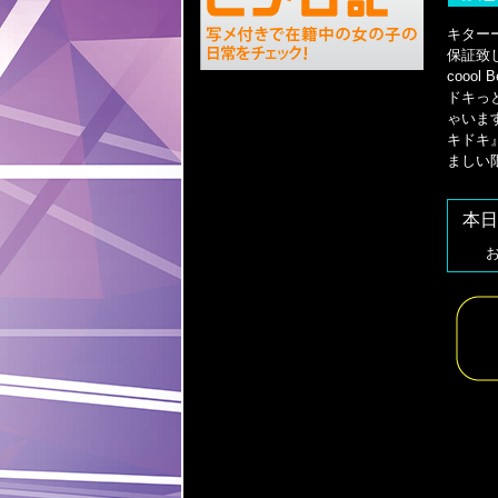
キターーー
保証致
cooo
ドキっ
ゃいま
キドキ
ましい
本日