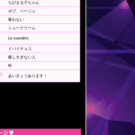
ちびまる子ちゃん
ボブ、ベージュ
吸わない
シュークリーム
Le sserafim
ドバイチョコ
優しすぎない人
M
ど
あいきょうあります！