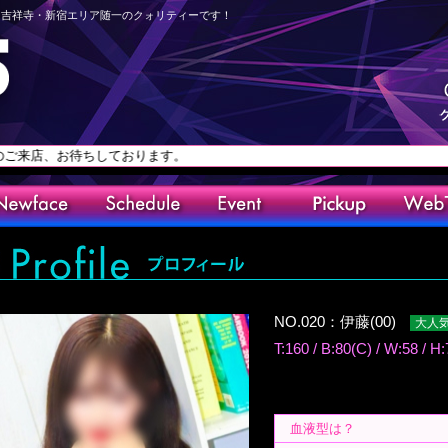
線、吉祥寺・新宿エリア随一のクォリティーです！
待ちしております。
NO.020：伊藤(00)
大人
T:160 / B:80(C) / W:58 / H:
血液型は？