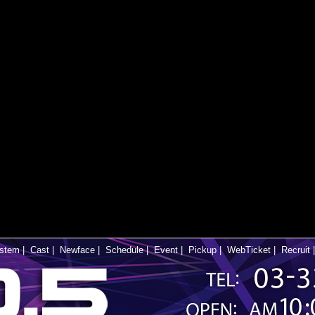
stem
|
Cast
|
Newface
|
Schedule
|
Event
|
Pickup
|
WebTicket
|
Recruit