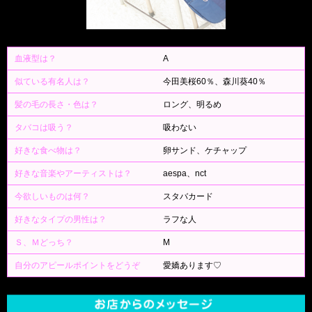
血液型は？
A
似ている有名人は？
今田美桜60％、森川葵40％
髪の毛の長さ・色は？
ロング、明るめ
タバコは吸う？
吸わない
好きな食べ物は？
卵サンド、ケチャップ
好きな音楽やアーティストは？
aespa、nct
今欲しいものは何？
スタバカード
好きなタイプの男性は？
ラフな人
Ｓ、Ｍどっち？
M
自分のアピールポイントをどうぞ
愛嬌あります♡