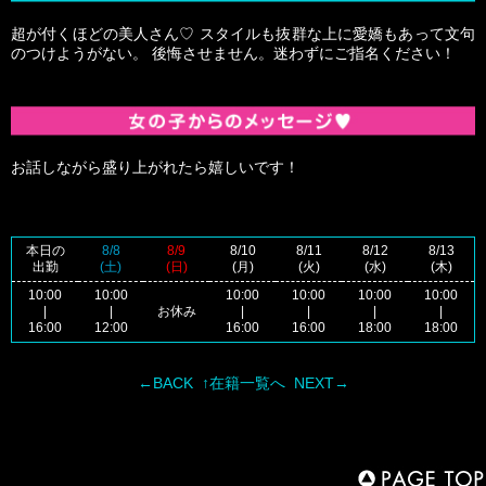
超が付くほどの美人さん♡ スタイルも抜群な上に愛嬌もあって文句
のつけようがない。 後悔させません。迷わずにご指名ください！
お話しながら盛り上がれたら嬉しいです！
本日の
8/8
8/9
8/10
8/11
8/12
8/13
出勤
(土)
(日)
(月)
(火)
(水)
(木)
10:00
10:00
10:00
10:00
10:00
10:00
|
|
お休み
|
|
|
|
16:00
12:00
16:00
16:00
18:00
18:00
←BACK
↑在籍一覧へ
NEXT→