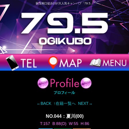
荻窪南口徒歩2分!大人気キャンパブ「79.5」
←BACK
↑在籍一覧へ
NEXT→
NO.044：夏川(00)
T:157 B:88(D) W:55 H:86