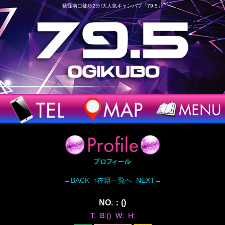
荻窪南口徒歩2分!大人気キャンパブ「79.5」
←BACK
↑在籍一覧へ
NEXT→
NO.：()
T: B:() W: H: