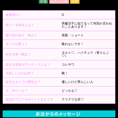
研修
かわいい系
清楚
血液型は？
O
斉藤涼子に似てるって何回か言われ
似ている有名人は？
たことあります！
髪の毛の長さ・色は？
茶髪・ショート
タバコは吸う？
吸わないです！
タルト♡、ハイチュウ（青りんご
好きな食べ物は？
♡）
好きな音楽やアーティストは？
コレサワ
今欲しいものは何？
靴！
好きなタイプの男性は？
優しいけど男らしい人
Ｓ、Ｍどっち？
どっちも♡
自分のアピールポイントをどうぞ
クリクリな目♡