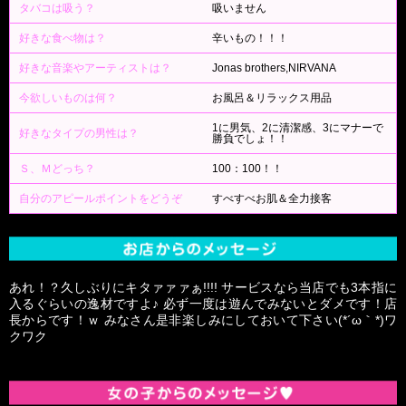
タバコは吸う？
吸いません
好きな食べ物は？
辛いもの！！！
好きな音楽やアーティストは？
Jonas brothers,NIRVANA
今欲しいものは何？
お風呂＆リラックス用品
1に男気、2に清潔感、3にマナーで
好きなタイプの男性は？
勝負でしょ！！
Ｓ、Ｍどっち？
100：100！！
自分のアピールポイントをどうぞ
すべすべお肌＆全力接客
あれ！？久しぶりにキタァァァぁ!!!! サービスなら当店でも3本指に
入るぐらいの逸材ですよ♪ 必ず一度は遊んでみないとダメです！店
長からです！ｗ みなさん是非楽しみにしておいて下さい(*´ω｀*)ワ
クワク