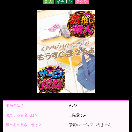
新人
イチオシ
テク◎
血液型は？
AB型
似ている有名人は？
二階堂ふみ
髪の毛の長さ・色は？
茶髪のミディアムだよーん