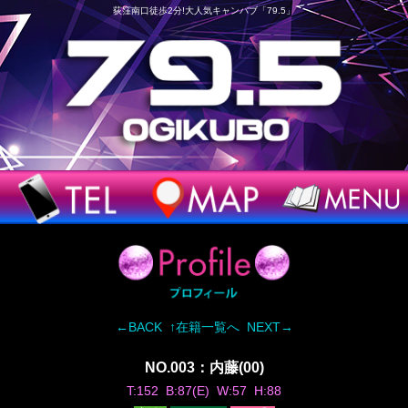
荻窪南口徒歩2分!大人気キャンパブ「79.5」
←BACK
↑在籍一覧へ
NEXT→
NO.003：内藤(00)
T:152 B:87(E) W:57 H:88