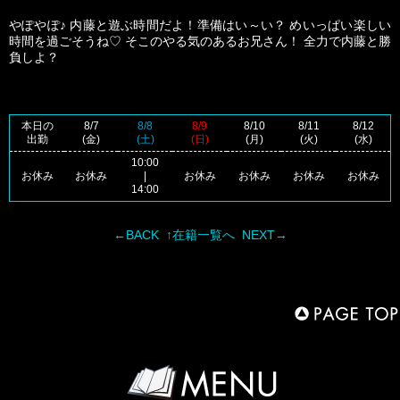
やぽやぽ♪ 内藤と遊ぶ時間だよ！準備はい～い？ めいっぱい楽しい
時間を過ごそうね♡ そこのやる気のあるお兄さん！ 全力で内藤と勝
負しよ？
本日の
8/7
8/8
8/9
8/10
8/11
8/12
出勤
(金)
(土)
(日)
(月)
(火)
(水)
10:00
お休み
お休み
|
お休み
お休み
お休み
お休み
14:00
←BACK
↑在籍一覧へ
NEXT→