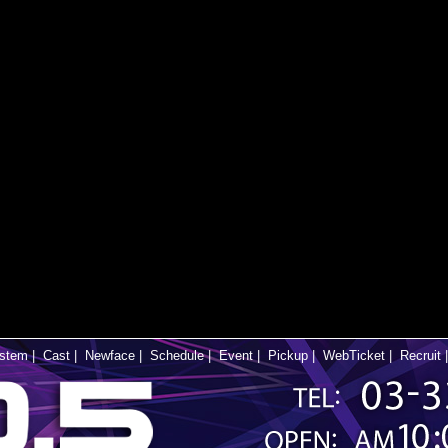
stem
|
Cast
|
Newface
|
Schedule
|
Event
|
Pickup
|
WebTicket
|
Recruit