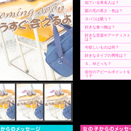
似ている有名人は？
髪の毛の長さ・色は？
タバコは吸う？
好きな食べ物は？
好きな音楽やアーティスト
は？
今欲しいものは何？
好きなタイプの男性は？
Ｓ、Ｍどっち？
自分のアピールポイントを
うぞ