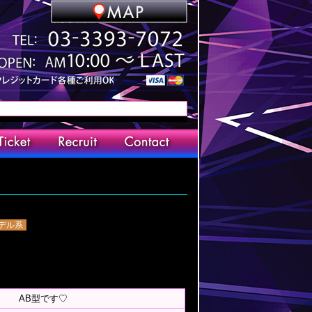
デル系
AB型です♡