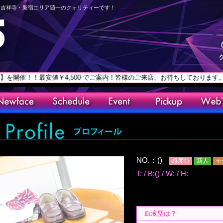
線、吉祥寺・新宿エリア随一のクォリティーです！
値￥4,500-でご案内！皆様のご来店、お待ちしております。
NO.：()
感度◎
新人
モ
T: / B:() / W: / H:
血液型は？