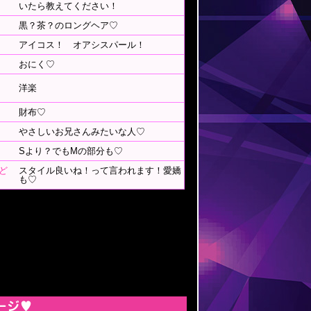
いたら教えてください！
黒？茶？のロングヘア♡
アイコス！ オアシスパール！
おにく♡
洋楽
財布♡
やさしいお兄さんみたいな人♡
Sより？でもMの部分も♡
ど
スタイル良いね！って言われます！愛嬌
も♡