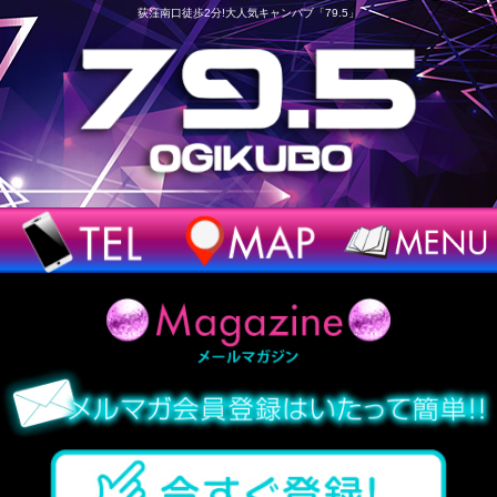
荻窪南口徒歩2分!大人気キャンパブ「79.5」